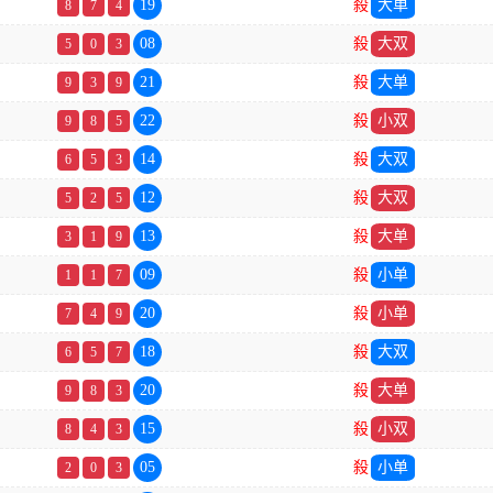
19
殺
大单
8
7
4
08
殺
大双
5
0
3
21
殺
大单
9
3
9
22
殺
小双
9
8
5
14
殺
大双
6
5
3
12
殺
大双
5
2
5
13
殺
大单
3
1
9
09
殺
小单
1
1
7
20
殺
小单
7
4
9
18
殺
大双
6
5
7
20
殺
大单
9
8
3
15
殺
小双
8
4
3
05
殺
小单
2
0
3