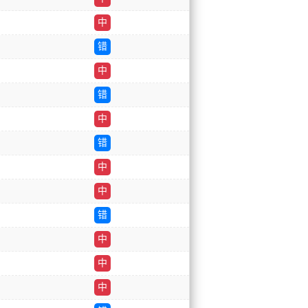
中
错
中
错
中
错
中
中
错
中
中
中