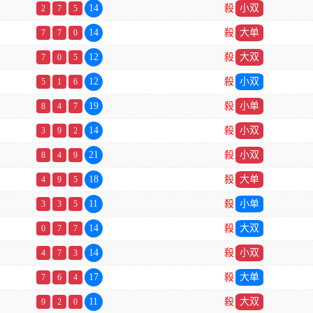
14
殺
小双
2
7
5
14
殺
大单
7
7
0
12
殺
大双
7
0
5
12
殺
小双
5
1
6
19
殺
小单
8
4
7
14
殺
小双
3
9
2
21
殺
小双
8
4
9
18
殺
大单
4
9
5
11
殺
小单
3
3
5
14
殺
大双
0
7
7
14
殺
小双
4
7
3
17
殺
大单
7
6
4
11
殺
大双
9
2
0