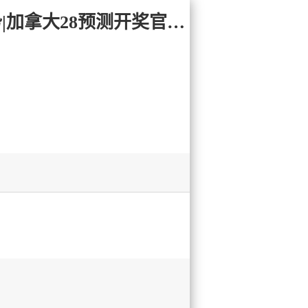
永久地址-28yC.com 加拿大28-加拿大PC-加拿大pc预测结果走势|加拿大28预测开奖官网咪牌|加拿大预测28在线预测官网_火热研究!