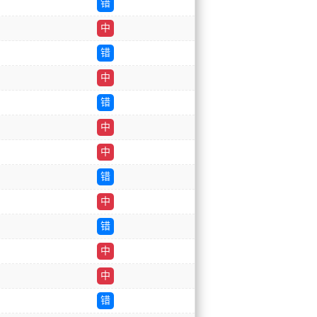
错
中
错
中
错
中
中
错
中
错
中
中
错