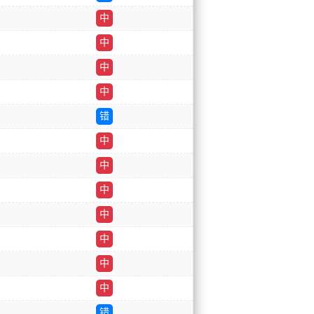
中
中
中
中
错
中
中
中
中
中
中
中
错