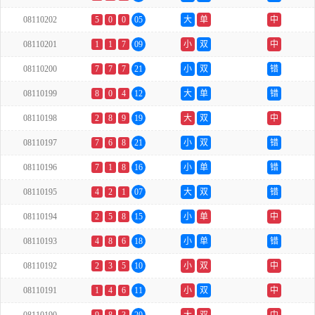
08110202
5
0
0
05
大
单
中
08110201
1
1
7
09
小
双
中
08110200
7
7
7
21
小
双
错
08110199
8
0
4
12
大
单
错
08110198
2
8
9
19
大
双
中
08110197
7
6
8
21
小
双
错
08110196
7
1
8
16
小
单
错
08110195
4
2
1
07
大
双
错
08110194
2
5
8
15
小
单
中
08110193
4
8
6
18
小
单
错
08110192
2
3
5
10
小
双
中
08110191
1
4
6
11
小
双
中