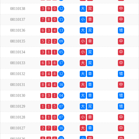
08110138
3
9
0
12
大
双
中
08110137
7
8
0
15
小
单
中
08110136
6
3
4
13
大
双
错
08110135
5
2
2
09
小
单
中
08110134
3
1
1
05
小
双
中
08110133
6
3
8
17
大
双
中
08110132
0
4
8
12
大
单
错
08110131
8
4
4
16
大
单
中
08110130
0
3
1
04
大
单
错
08110129
1
1
5
07
大
双
错
08110128
6
1
0
07
小
单
中
08110127
2
7
7
16
大
单
中