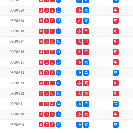
08090821
4
0
9
13
大
双
错
08090820
3
0
2
05
小
双
中
08090819
9
8
6
23
大
双
中
08090818
0
1
6
07
小
单
中
08090817
4
6
9
19
大
单
中
08090816
4
8
9
21
大
单
中
08090815
0
2
5
07
小
双
中
08090814
0
6
8
14
小
单
错
08090813
4
3
3
10
小
双
中
08090812
7
9
0
16
大
双
中
08090811
1
9
4
14
小
单
错
08090810
4
0
2
06
小
双
中
08090809
0
7
8
15
小
双
错