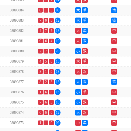
08090885
6
7
1
14
大
双
中
08090884
0
1
5
06
大
单
错
08090883
7
0
5
12
大
单
错
08090882
4
7
7
18
大
单
中
08090881
9
6
4
19
大
双
中
08090880
7
7
6
20
小
双
中
08090879
4
5
6
15
大
单
中
08090878
8
1
9
18
大
双
中
08090877
8
2
3
13
大
双
错
08090876
1
6
8
15
小
单
中
08090875
7
6
5
18
小
双
中
08090874
0
6
6
12
大
双
中
08090873
1
1
0
02
小
单
中