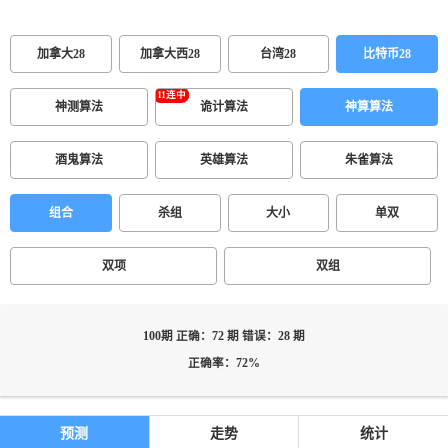
加拿大28
加拿大西28
台湾28
比特币28
神测算法
诡计算法
神算算法
酒鬼算法
英雄算法
朱雀算法
组合
杀组
大小
单双
双项
双组
100期 正确：72 期 错误：28 期
正确率：72%
预测
走势
统计