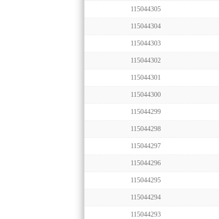
115044305
115044304
115044303
115044302
115044301
115044300
115044299
115044298
115044297
115044296
115044295
115044294
115044293