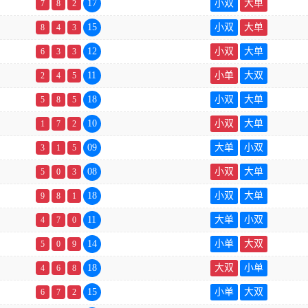
17
小双
大单
7
8
2
15
小双
大单
8
4
3
12
小双
大单
6
3
3
11
小单
大双
2
4
5
18
小双
大单
5
8
5
10
小双
大单
1
7
2
09
大单
小双
3
1
5
08
小双
大单
5
0
3
18
小双
大单
9
8
1
11
大单
小双
4
7
0
14
小单
大双
5
0
9
18
大双
小单
4
6
8
15
小单
大双
6
7
2