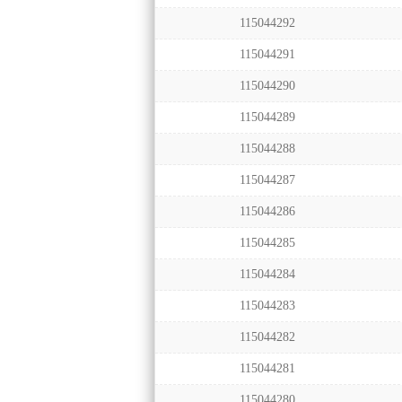
115044292
115044291
115044290
115044289
115044288
115044287
115044286
115044285
115044284
115044283
115044282
115044281
115044280