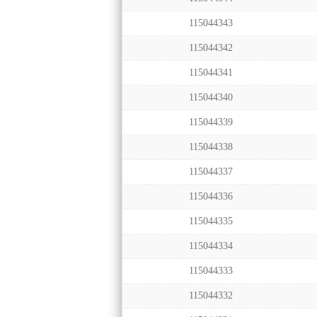
115044343
115044342
115044341
115044340
115044339
115044338
115044337
115044336
115044335
115044334
115044333
115044332