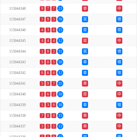
115044348
9
7
7
23
单
中
115044347
5
9
5
19
双
错
115044346
4
3
8
15
双
错
115044345
4
4
4
12
双
中
115044344
1
8
2
11
双
错
115044343
5
0
5
10
单
错
115044342
0
6
6
12
单
错
115044341
5
9
7
21
单
中
115044340
2
6
2
10
双
中
115044339
1
3
6
10
单
错
115044338
7
8
0
15
单
中
115044337
3
5
5
13
单
中