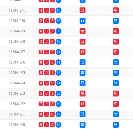
115044272
9
2
9
20
单
错
115044271
4
5
7
16
双
中
115044270
2
4
7
13
双
错
115044269
6
0
3
09
单
中
115044268
3
6
9
18
双
中
115044267
5
2
7
14
双
中
115044266
8
0
3
11
双
错
115044265
8
6
4
18
单
错
115044264
0
2
9
11
双
错
115044263
5
3
1
09
单
中
115044262
7
0
3
10
双
中
115044261
9
0
8
17
双
错
115044260
9
0
9
18
单
错