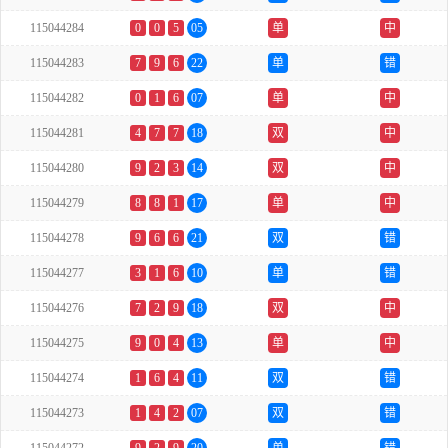
115044284
0
0
5
05
单
中
115044283
7
9
6
22
单
错
115044282
0
1
6
07
单
中
115044281
4
7
7
18
双
中
115044280
9
2
3
14
双
中
115044279
8
8
1
17
单
中
115044278
9
6
6
21
双
错
115044277
3
1
6
10
单
错
115044276
7
2
9
18
双
中
115044275
9
0
4
13
单
中
115044274
1
6
4
11
双
错
115044273
1
4
2
07
双
错