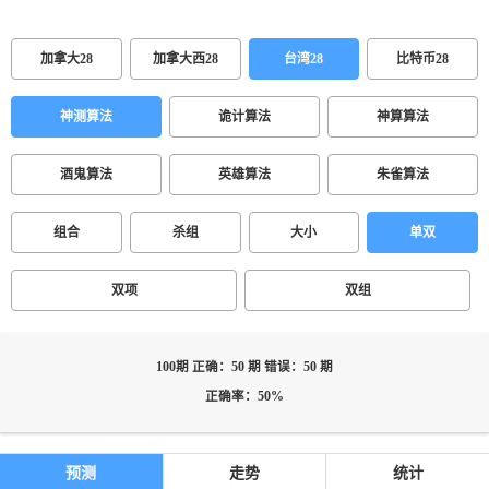
加拿大28
加拿大西28
台湾28
比特币28
神测算法
诡计算法
神算算法
酒鬼算法
英雄算法
朱雀算法
组合
杀组
大小
单双
双项
双组
100期 正确：50 期 错误：50 期
正确率：50%
预测
走势
统计