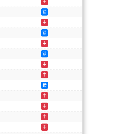
中
错
中
错
中
错
中
中
错
中
中
中
中