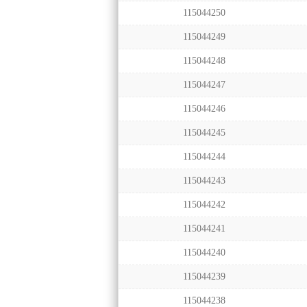
115044250
115044249
115044248
115044247
115044246
115044245
115044244
115044243
115044242
115044241
115044240
115044239
115044238