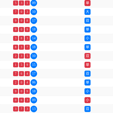
09
单
5
3
1
10
大
7
0
3
17
双
9
0
8
18
单
9
0
9
14
小
3
8
3
18
单
8
3
7
10
双
2
3
5
15
单
1
5
9
17
双
7
6
4
06
单
2
0
4
18
小
9
0
9
09
小
0
6
3
13
双
3
7
3