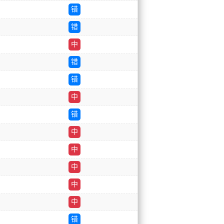
错
错
中
错
错
中
错
中
中
中
中
中
错