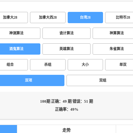
加拿大28
加拿大西28
台湾28
比特币28
神测算法
诡计算法
神算算法
酒鬼算法
英雄算法
朱雀算法
组合
杀组
大小
单双
双项
双组
100期 正确：49 期 错误：51 期
正确率：49%
走势