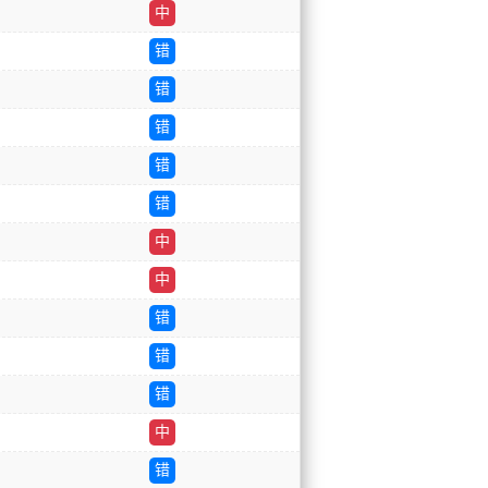
中
错
错
错
错
错
中
中
错
错
错
中
错