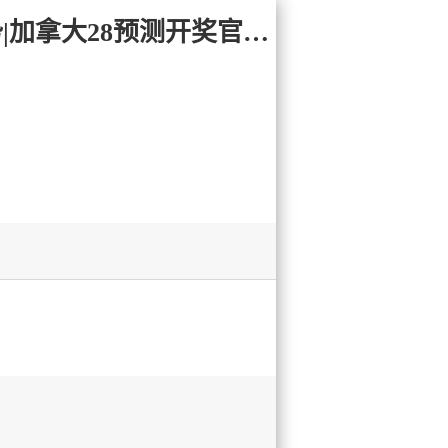
永久地址-28yC.com 加拿大28-加拿大PC-加拿大pc预测结果走势|加拿大28预测开奖官网咪牌|加拿大预测28在线预测官网_火热研究!