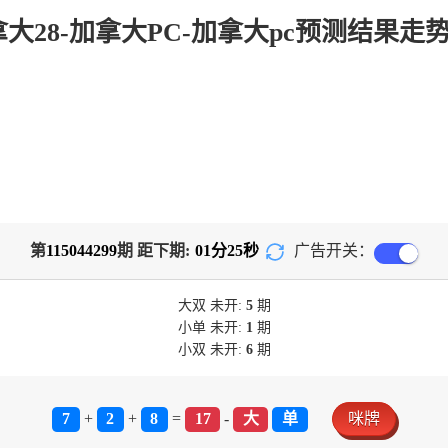
第
115044299
期 距下期:
01
分
25
秒
广告开关：
大双
未开:
5
期
小单
未开:
1
期
小双
未开:
6
期
7
+
2
+
8
=
17
-
大
单
咪牌