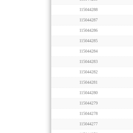
115044288
115044287
115044286
115044285
115044284
115044283
115044282
115044281
115044280
115044279
115044278
115044277