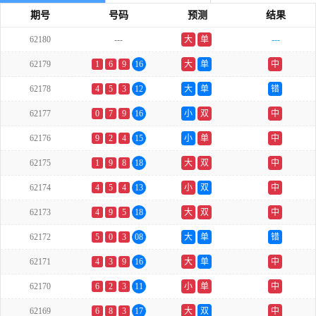
期号
号码
预测
结果
62180
---
大
单
---
62179
1
6
9
16
大
单
中
62178
4
5
3
12
大
单
错
62177
0
7
9
16
小
双
中
62176
9
2
4
15
小
单
中
62175
1
9
8
18
大
双
中
62174
4
5
4
13
小
双
中
62173
4
9
5
18
大
双
中
62172
5
0
3
08
大
单
错
62171
4
3
9
16
大
单
中
62170
6
2
3
11
小
单
中
62169
6
8
3
17
大
双
中