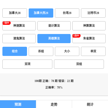
加拿大28
加拿大西28
台湾28
比特币28
神测算法
诡计算法
神算算法
酒鬼算法
英雄算法
朱雀算法
组合
杀组
大小
单双
双项
双组
100期 正确：78 期 错误：22 期
正确率：78%
预测
走势
统计