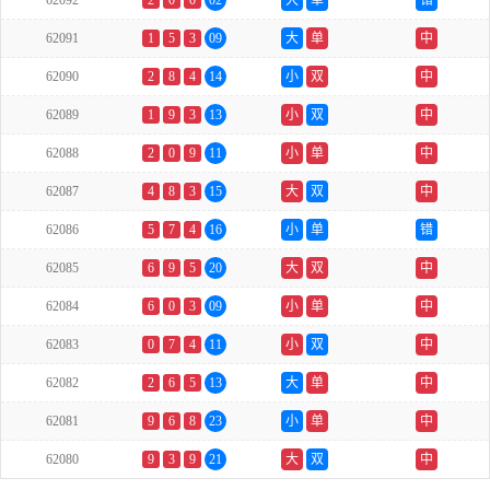
62092
2
0
0
02
大
单
错
62091
1
5
3
09
大
单
中
62090
2
8
4
14
小
双
中
62089
1
9
3
13
小
双
中
62088
2
0
9
11
小
单
中
62087
4
8
3
15
大
双
中
62086
5
7
4
16
小
单
错
62085
6
9
5
20
大
双
中
62084
6
0
3
09
小
单
中
62083
0
7
4
11
小
双
中
62082
2
6
5
13
大
单
中
62081
9
6
8
23
小
单
中
62080
9
3
9
21
大
双
中