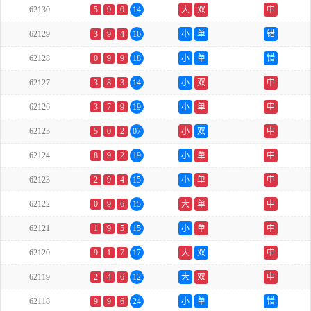
62130
5
9
0
14
大
双
中
62129
3
9
4
16
小
单
错
62128
0
9
9
18
小
单
错
62127
3
8
3
14
小
双
中
62126
3
7
9
19
小
单
中
62125
5
0
2
07
小
双
中
62124
8
9
2
19
小
单
中
62123
2
9
4
15
小
单
中
62122
0
9
6
15
大
单
中
62121
1
9
5
15
小
单
中
62120
9
1
7
17
大
双
中
62119
2
4
6
12
大
双
中
62118
9
9
6
24
小
单
错