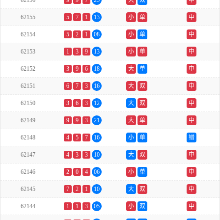
62156
9
9
7
25
大
双
中
62155
5
7
1
13
小
单
中
62154
5
2
1
08
小
单
中
62153
1
3
9
13
小
单
中
62152
3
9
6
18
大
单
中
62151
6
7
3
16
大
双
中
62150
3
6
3
12
大
双
中
62149
9
9
3
21
大
单
中
62148
4
5
7
16
小
单
错
62147
4
3
3
10
大
双
中
62146
2
0
4
06
小
单
中
62145
7
2
1
10
大
双
中
62144
1
1
3
05
小
双
中