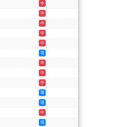
中
中
中
中
中
错
中
中
中
错
错
中
错