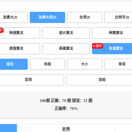
加拿大28
加拿大西28
台湾28
比特币28
神测算法
诡计算法
神算算法
酒鬼算法
英雄算法
朱雀算法
组合
杀组
大小
单双
双项
双组
100期 正确：79 期 错误：21 期
正确率：79%
走势