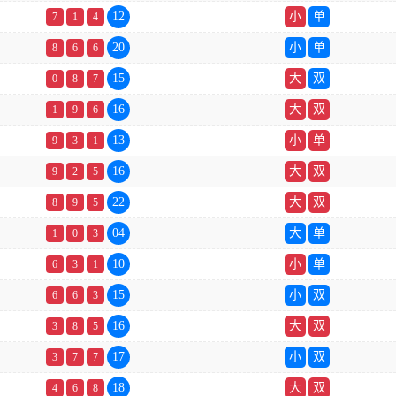
12
小
单
7
1
4
20
小
单
8
6
6
15
大
双
0
8
7
16
大
双
1
9
6
13
小
单
9
3
1
16
大
双
9
2
5
22
大
双
8
9
5
04
大
单
1
0
3
10
小
单
6
3
1
15
小
双
6
6
3
16
大
双
3
8
5
17
小
双
3
7
7
18
大
双
4
6
8