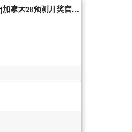
永久地址-28yC.com 加拿大28-加拿大PC-加拿大pc预测结果走势|加拿大28预测开奖官网咪牌|加拿大预测28在线预测官网_火热研究!