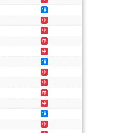
错
中
中
中
中
错
中
中
中
中
错
中