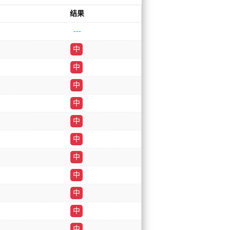
结果
---
中
中
中
中
中
中
中
中
中
中
中