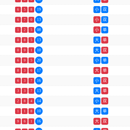
19
小
双
6
5
8
13
小
双
6
7
0
08
小
单
1
2
5
13
大
单
0
8
5
10
大
双
0
9
1
20
小
单
6
9
5
17
大
单
8
3
6
16
小
双
6
3
7
13
大
单
3
3
7
14
小
双
2
8
4
10
大
单
1
1
8
16
大
双
9
6
1