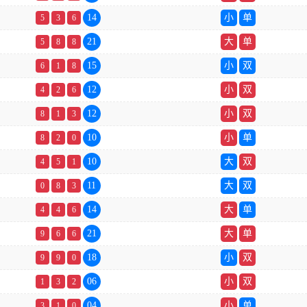
14
小
单
5
3
6
21
大
单
5
8
8
15
小
双
6
1
8
12
小
双
4
2
6
12
小
双
8
1
3
10
小
单
8
2
0
10
大
双
4
5
1
11
大
双
0
8
3
14
大
单
4
4
6
21
大
单
9
6
6
18
小
双
9
9
0
06
小
双
1
3
2
04
小
单
3
1
0