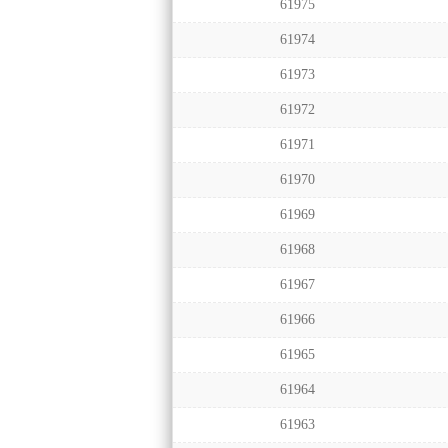
61975
61974
61973
61972
61971
61970
61969
61968
61967
61966
61965
61964
61963