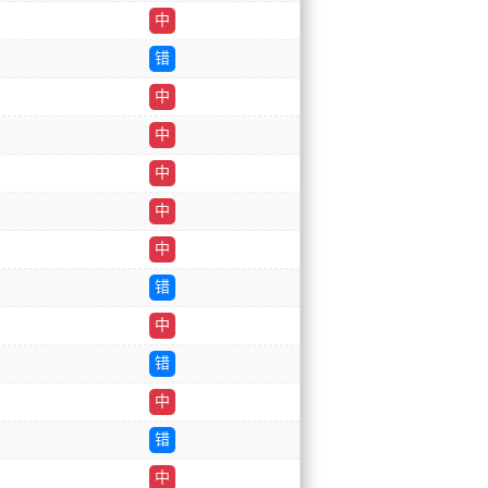
中
错
中
中
中
中
中
错
中
错
中
错
中