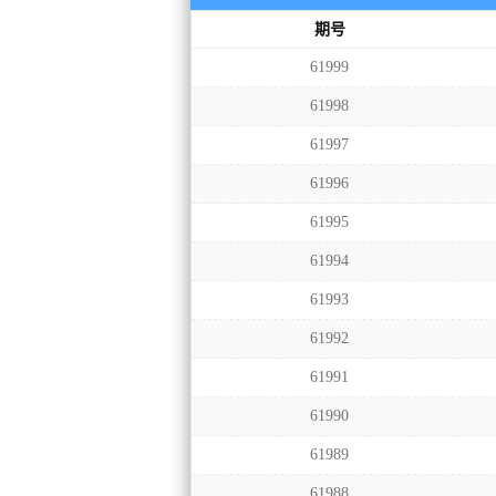
期号
61999
61998
61997
61996
61995
61994
61993
61992
61991
61990
61989
61988