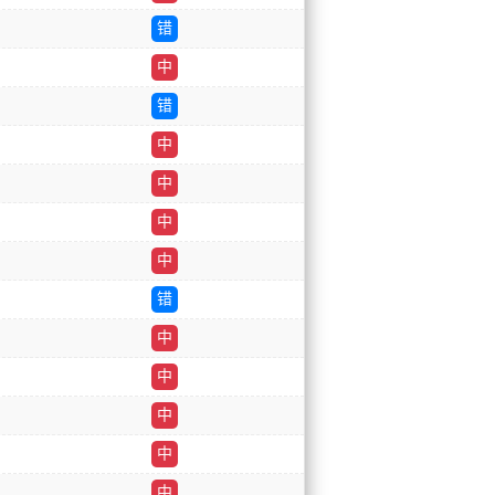
错
中
错
中
中
中
中
错
中
中
中
中
中