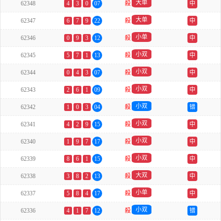
大单
62348
4
3
0
07
殺
中
大单
62347
6
7
9
22
殺
中
小单
62346
0
9
3
12
殺
中
小双
62345
5
7
1
13
殺
中
小双
62344
0
4
3
07
殺
中
小双
62343
2
6
1
09
殺
中
小双
62342
1
0
3
04
殺
错
小双
62341
4
2
9
15
殺
中
小双
62340
1
9
7
17
殺
中
小双
62339
8
6
1
15
殺
中
大双
62338
3
8
2
13
殺
中
小单
62337
5
8
4
17
殺
中
小双
62336
4
1
7
12
殺
错