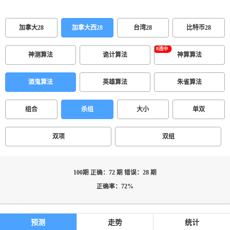
加拿大28
加拿大西28
台湾28
比特币28
神测算法
诡计算法
神算算法
酒鬼算法
英雄算法
朱雀算法
组合
杀组
大小
单双
双项
双组
100期 正确：72 期 错误：28 期
正确率：72%
预测
走势
统计