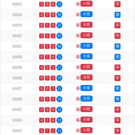
小双
61635
5
9
8
22
殺
中
大双
61634
4
7
9
20
殺
错
大双
61633
8
7
6
21
殺
中
小双
61632
3
2
2
07
殺
中
小双
61631
3
1
4
08
殺
错
大单
61630
8
7
6
21
殺
错
小双
61629
4
2
5
11
殺
中
大双
61628
9
7
3
19
殺
中
大单
61627
6
8
7
21
殺
错
大双
61626
8
7
1
16
殺
错
小双
61625
0
4
9
13
殺
中
大单
61624
4
1
6
11
殺
中
小双
61623
6
7
2
15
殺
中