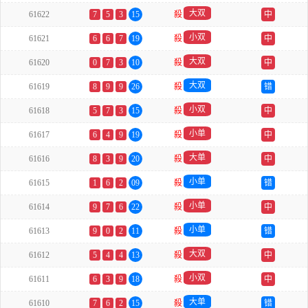
大双
61622
7
5
3
15
殺
中
小双
61621
6
6
7
19
殺
中
大双
61620
0
7
3
10
殺
中
大双
61619
8
9
9
26
殺
错
小双
61618
5
7
3
15
殺
中
小单
61617
6
4
9
19
殺
中
大单
61616
8
3
9
20
殺
中
小单
61615
1
6
2
09
殺
错
小单
61614
9
7
6
22
殺
中
小单
61613
9
0
2
11
殺
错
大双
61612
5
4
4
13
殺
中
小双
61611
6
3
9
18
殺
中
大单
61610
7
6
2
15
殺
错