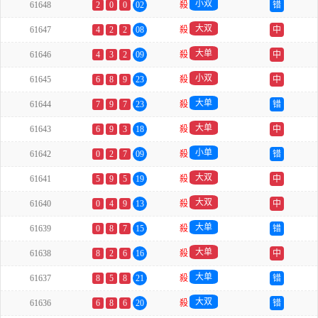
小双
61648
2
0
0
02
殺
错
大双
61647
4
2
2
08
殺
中
大单
61646
4
3
2
09
殺
中
小双
61645
6
8
9
23
殺
中
大单
61644
7
9
7
23
殺
错
大单
61643
6
9
3
18
殺
中
小单
61642
0
2
7
09
殺
错
大双
61641
5
9
5
19
殺
中
大双
61640
0
4
9
13
殺
中
大单
61639
0
8
7
15
殺
错
大单
61638
8
2
6
16
殺
中
大单
61637
8
5
8
21
殺
错
大双
61636
6
8
6
20
殺
错