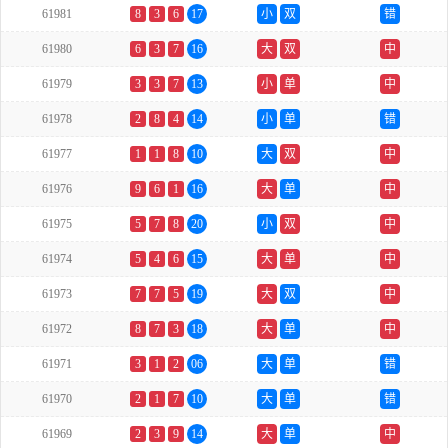
61981
8
3
6
17
小
双
错
61980
6
3
7
16
大
双
中
61979
3
3
7
13
小
单
中
61978
2
8
4
14
小
单
错
61977
1
1
8
10
大
双
中
61976
9
6
1
16
大
单
中
61975
5
7
8
20
小
双
中
61974
5
4
6
15
大
单
中
61973
7
7
5
19
大
双
中
61972
8
7
3
18
大
单
中
61971
3
1
2
06
大
单
错
61970
2
1
7
10
大
单
错
61969
2
3
9
14
大
单
中