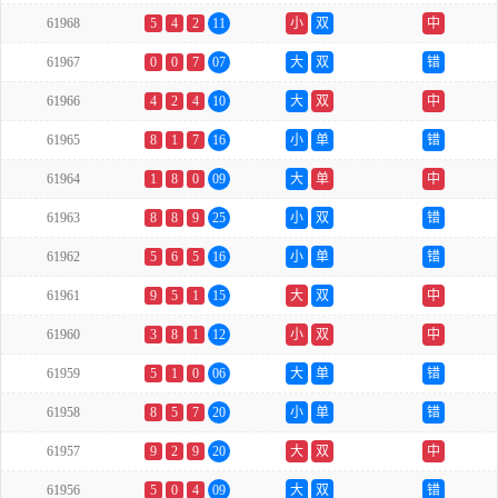
61968
5
4
2
11
小
双
中
61967
0
0
7
07
大
双
错
61966
4
2
4
10
大
双
中
61965
8
1
7
16
小
单
错
61964
1
8
0
09
大
单
中
61963
8
8
9
25
小
双
错
61962
5
6
5
16
小
单
错
61961
9
5
1
15
大
双
中
61960
3
8
1
12
小
双
中
61959
5
1
0
06
大
单
错
61958
8
5
7
20
小
单
错
61957
9
2
9
20
大
双
中
61956
5
0
4
09
大
双
错