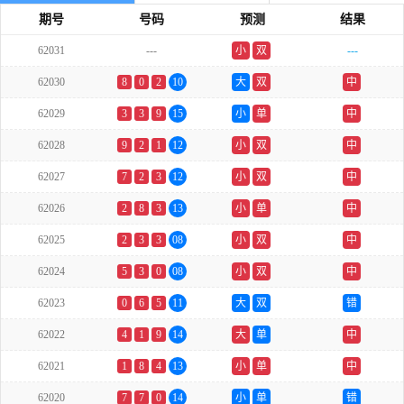
期号
号码
预测
结果
62031
---
小
双
---
62030
8
0
2
10
大
双
中
62029
3
3
9
15
小
单
中
62028
9
2
1
12
小
双
中
62027
7
2
3
12
小
双
中
62026
2
8
3
13
小
单
中
62025
2
3
3
08
小
双
中
62024
5
3
0
08
小
双
中
62023
0
6
5
11
大
双
错
62022
4
1
9
14
大
单
中
62021
1
8
4
13
小
单
中
62020
7
7
0
14
小
单
错