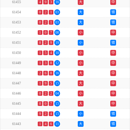
61455
4
9
3
16
大
中
61454
0
2
1
03
大
错
61453
0
2
1
03
大
错
61452
1
0
7
08
小
中
61451
8
2
9
19
小
错
61450
1
5
4
10
小
中
61449
1
3
8
12
小
中
61448
2
6
8
16
大
中
61447
1
9
5
15
大
中
61446
0
2
2
04
小
中
61445
8
0
7
15
大
中
61444
9
2
4
15
小
错
61443
1
4
6
11
大
错