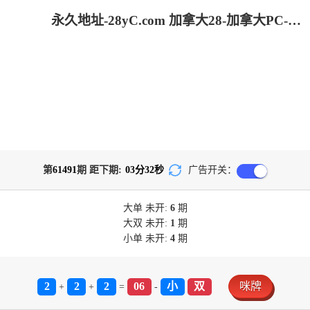
永久地址-28yC.com 加拿大28-加拿大PC-加拿大pc预测结果走势|加拿大28预测开奖官网咪牌|加拿大预测28在线预测官网_火热研究!
第
61491
期 距下期:
03
分
32
秒
广告开关：
大单
未开:
6
期
大双
未开:
1
期
小单
未开:
4
期
2
2
2
06
小
双
咪牌
+
+
=
-