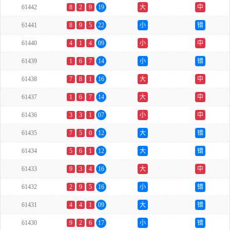
61442
8
2
9
19
大
中
61441
8
9
5
22
小
错
61440
4
1
4
09
小
中
61439
1
6
7
14
小
错
61438
7
8
1
16
大
中
61437
1
6
7
14
大
中
61436
3
3
1
07
小
中
61435
7
5
0
12
大
错
61434
5
6
1
12
大
错
61433
9
3
4
16
大
中
61432
2
9
5
16
小
错
61431
4
4
1
09
大
错
61430
9
2
6
17
小
错