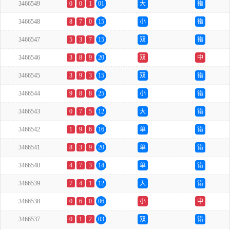
3466549
0
0
1
01
大
错
3466548
8
7
0
15
小
错
3466547
5
3
7
15
双
错
3466546
3
8
9
20
双
中
3466545
3
9
3
15
双
错
3466544
9
8
8
25
小
错
3466543
0
7
5
12
大
错
3466542
1
9
6
16
单
错
3466541
8
3
9
20
单
错
3466540
4
7
3
14
单
错
3466539
7
4
1
12
大
错
3466538
0
6
0
06
小
中
3466537
0
1
2
03
双
错