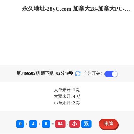
永久地址-28yC.com 加拿大28-加拿大PC-加拿大pc预测结果走势|加拿大28预测开奖官网咪牌|加拿大预测28在线预测官网_火热研究!
第
3466585
期 距下期:
02
分
49
秒
广告开关：
大单
未开:
1
期
大双
未开:
4
期
小单
未开:
2
期
0
4
0
04
小
双
咪牌
+
+
=
-