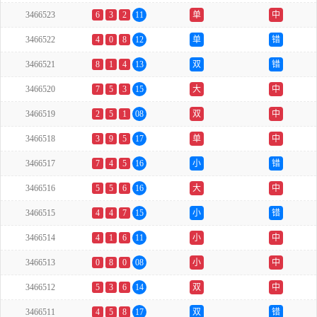
3466523
6
3
2
11
单
中
3466522
4
0
8
12
单
错
3466521
8
1
4
13
双
错
3466520
7
5
3
15
大
中
3466519
2
5
1
08
双
中
3466518
3
9
5
17
单
中
3466517
7
4
5
16
小
错
3466516
5
5
6
16
大
中
3466515
4
4
7
15
小
错
3466514
4
1
6
11
小
中
3466513
0
8
0
08
小
中
3466512
5
3
6
14
双
中
3466511
4
5
8
17
双
错