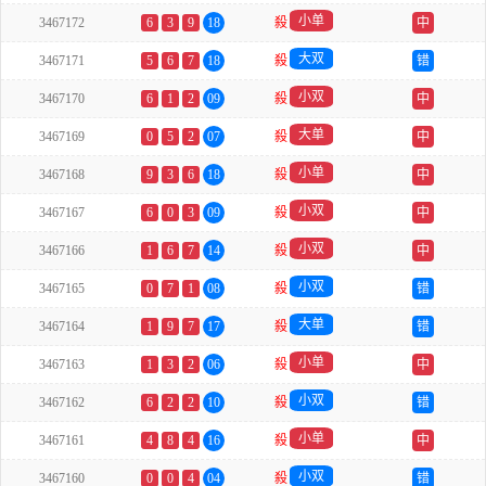
小单
3467172
6
3
9
18
殺
中
大双
3467171
5
6
7
18
殺
错
小双
3467170
6
1
2
09
殺
中
大单
3467169
0
5
2
07
殺
中
小单
3467168
9
3
6
18
殺
中
小双
3467167
6
0
3
09
殺
中
小双
3467166
1
6
7
14
殺
中
小双
3467165
0
7
1
08
殺
错
大单
3467164
1
9
7
17
殺
错
小单
3467163
1
3
2
06
殺
中
小双
3467162
6
2
2
10
殺
错
小单
3467161
4
8
4
16
殺
中
小双
3467160
0
0
4
04
殺
错