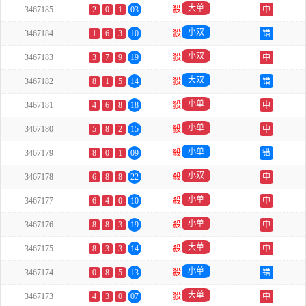
大单
3467185
2
0
1
03
殺
中
小双
3467184
1
6
3
10
殺
错
小双
3467183
3
7
9
19
殺
中
大双
3467182
8
1
5
14
殺
错
小单
3467181
4
6
8
18
殺
中
小单
3467180
5
8
2
15
殺
中
小单
3467179
8
0
1
09
殺
错
小双
3467178
6
8
8
22
殺
中
小单
3467177
6
4
0
10
殺
中
小单
3467176
8
8
3
19
殺
中
大单
3467175
8
3
3
14
殺
中
小单
3467174
0
8
5
13
殺
错
大单
3467173
4
3
0
07
殺
中