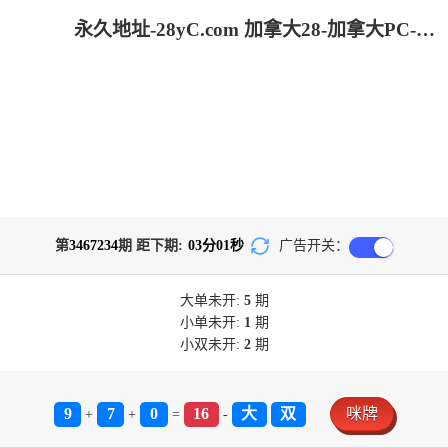
永久地址-28yC.com 加拿大28-加拿大PC-加拿大pc预测结果走势|加拿大28预测开奖官网咪牌|加拿大预测28在线预测官网_火热研究!
第
3467234
期 距下期:
03
分
01
秒
广告开关：
大单
未开:
5
期
小单
未开:
1
期
小双
未开:
2
期
9
7
0
16
大
双
咪牌
+
+
=
-