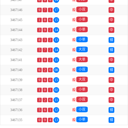
3467147
8
0
6
14
殺
中
小双
3467146
9
7
1
17
殺
中
小单
3467145
1
8
6
15
殺
中
小单
3467144
3
9
2
14
殺
中
小单
3467143
8
3
2
13
殺
错
大双
3467142
5
7
2
14
殺
错
大单
3467141
1
8
2
11
殺
中
小双
3467140
6
2
0
08
殺
错
大双
3467139
9
6
0
15
殺
中
小单
3467138
1
0
1
02
殺
中
小双
3467137
3
2
6
11
殺
中
小双
3467136
5
6
1
12
殺
错
小单
3467135
0
9
4
13
殺
错