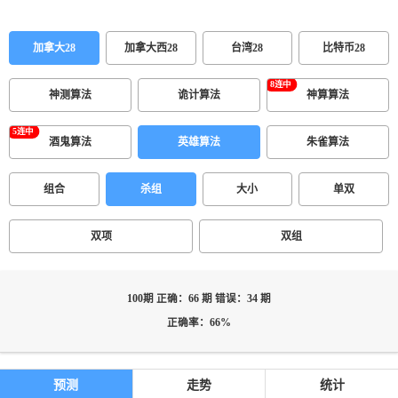
加拿大28
加拿大西28
台湾28
比特币28
神测算法
诡计算法
神算算法
酒鬼算法
英雄算法
朱雀算法
组合
杀组
大小
单双
双项
双组
100期 正确：66 期 错误：34 期
正确率：66%
预测
走势
统计