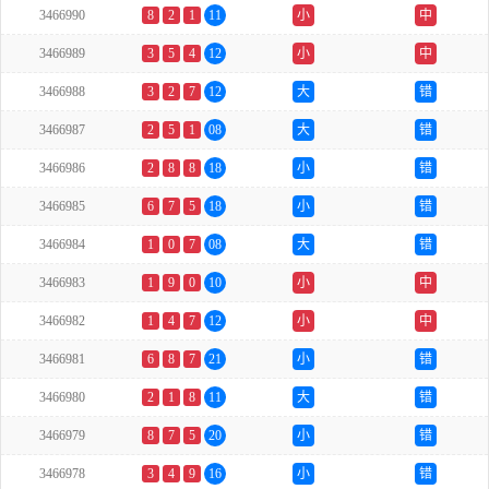
3466990
8
2
1
11
小
中
3466989
3
5
4
12
小
中
3466988
3
2
7
12
大
错
3466987
2
5
1
08
大
错
3466986
2
8
8
18
小
错
3466985
6
7
5
18
小
错
3466984
1
0
7
08
大
错
3466983
1
9
0
10
小
中
3466982
1
4
7
12
小
中
3466981
6
8
7
21
小
错
3466980
2
1
8
11
大
错
3466979
8
7
5
20
小
错
3466978
3
4
9
16
小
错