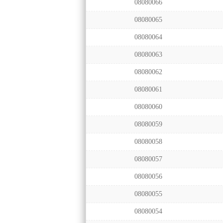
08080066
08080065
08080064
08080063
08080062
08080061
08080060
08080059
08080058
08080057
08080056
08080055
08080054