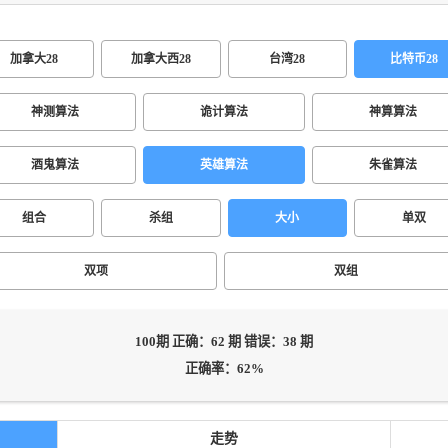
加拿大28
加拿大西28
台湾28
比特币28
神测算法
诡计算法
神算算法
酒鬼算法
英雄算法
朱雀算法
组合
杀组
大小
单双
双项
双组
100期 正确：62 期 错误：38 期
正确率：62%
走势