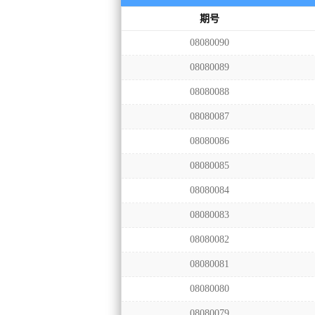
期号
08080090
08080089
08080088
08080087
08080086
08080085
08080084
08080083
08080082
08080081
08080080
08080079