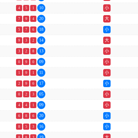
10
小
4
5
1
20
大
7
9
4
18
小
5
7
6
14
大
9
3
2
13
小
3
2
8
09
小
0
9
0
11
小
1
9
1
17
小
2
9
6
05
小
0
2
3
09
小
4
4
1
20
小
6
8
6
16
小
8
5
3
19
大
8
8
3