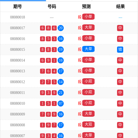
期号
号码
预测
结果
小单
08080018
---
殺
---
大单
08080017
6
8
6
20
殺
中
小单
08080016
8
5
3
16
殺
中
大单
08080015
8
8
3
19
殺
错
小单
08080014
6
9
1
16
殺
中
小单
08080013
7
6
4
17
殺
中
小双
08080012
2
7
5
14
殺
中
小双
08080011
9
3
9
21
殺
中
小双
08080010
1
5
1
07
殺
中
大单
08080009
7
0
9
16
殺
中
大双
08080008
1
9
7
17
殺
中
大单
08080007
9
3
4
16
殺
中