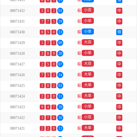
08071433
8
6
1
15
殺
错
小双
08071432
1
0
2
03
殺
中
小单
08071431
7
7
5
19
殺
中
小单
08071430
8
5
0
13
殺
错
大双
08071429
1
7
1
09
殺
中
小单
08071428
3
8
9
20
殺
中
大双
08071427
2
5
0
07
殺
中
大单
08071426
7
5
2
14
殺
中
大单
08071425
1
0
2
03
殺
中
大单
08071424
2
0
9
11
殺
中
小单
08071423
9
4
7
20
殺
中
小双
08071422
3
7
6
16
殺
中
大单
08071421
2
2
9
13
殺
中