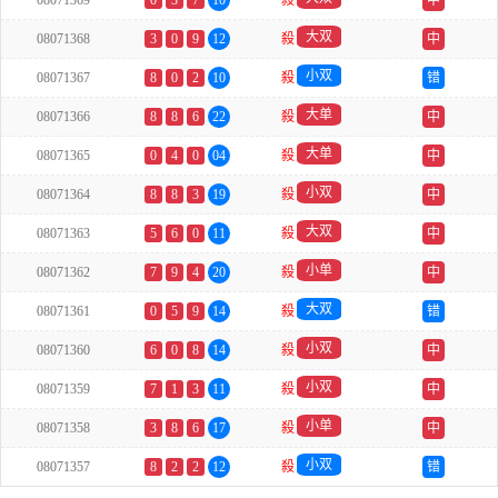
08071369
0
3
7
10
殺
中
大双
08071368
3
0
9
12
殺
中
小双
08071367
8
0
2
10
殺
错
大单
08071366
8
8
6
22
殺
中
大单
08071365
0
4
0
04
殺
中
小双
08071364
8
8
3
19
殺
中
大双
08071363
5
6
0
11
殺
中
小单
08071362
7
9
4
20
殺
中
大双
08071361
0
5
9
14
殺
错
小双
08071360
6
0
8
14
殺
中
小双
08071359
7
1
3
11
殺
中
小单
08071358
3
8
6
17
殺
中
小双
08071357
8
2
2
12
殺
错