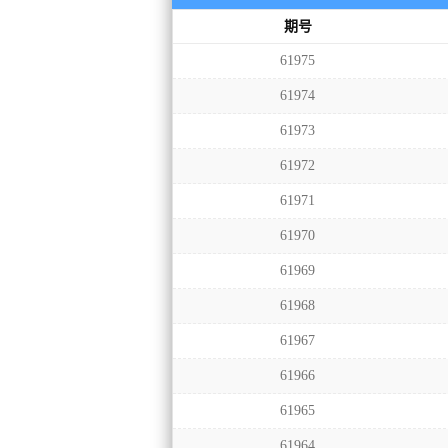
期号
61975
61974
61973
61972
61971
61970
61969
61968
61967
61966
61965
61964