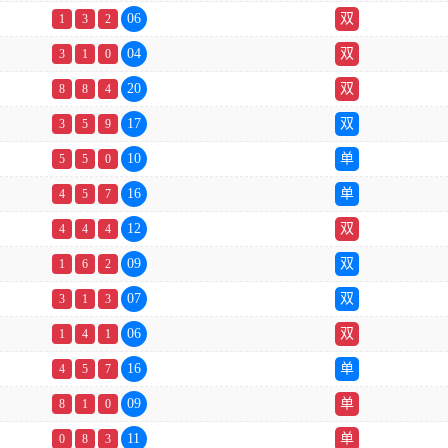
06
双
1
3
2
04
双
3
1
0
20
双
8
8
4
17
双
3
5
9
10
单
5
5
0
16
单
4
5
7
12
双
4
4
4
09
双
1
6
2
07
双
3
1
3
06
双
1
4
1
16
单
4
5
7
09
单
8
1
0
11
单
0
8
3