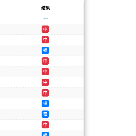
结果
---
中
中
错
中
中
中
中
错
错
中
错