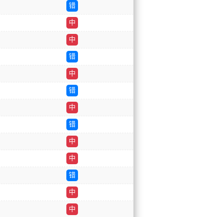
错
中
中
错
中
错
中
错
中
中
错
中
中